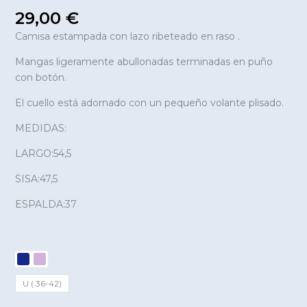
29,00
€
Camisa estampada con lazo ribeteado en raso .
Mangas ligeramente abullonadas terminadas en puño
con botón.
El cuello está adornado con un pequeño volante plisado.
MEDIDAS:
LARGO:54,5
SISA:47,5
ESPALDA:37
U ( 36-42)