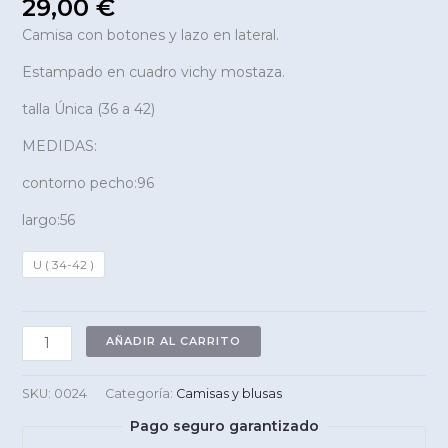
29,00
€
Camisa con botones y lazo en lateral.
Estampado en cuadro vichy mostaza.
talla Única (36 a 42)
MEDIDAS:
contorno pecho:96
largo:56
U ( 34-42 )
camisa
AÑADIR AL CARRITO
SOFI
cantidad
SKU:
0024
Categoría:
Camisas y blusas
Pago seguro garantizado