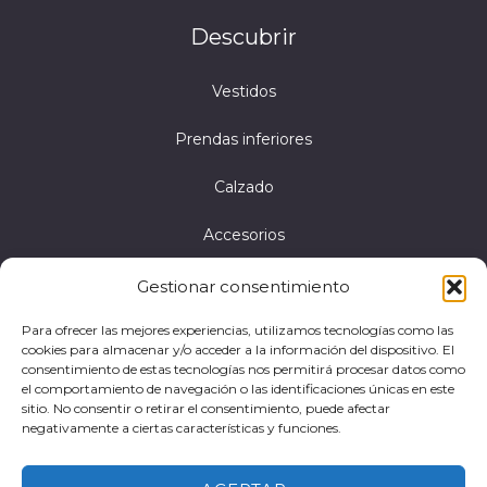
Descubrir
Vestidos
Prendas inferiores
Calzado
Accesorios
Gestionar consentimiento
Aviso legal
Para ofrecer las mejores experiencias, utilizamos tecnologías como las
cookies para almacenar y/o acceder a la información del dispositivo. El
Política de privacidad
consentimiento de estas tecnologías nos permitirá procesar datos como
el comportamiento de navegación o las identificaciones únicas en este
Política de cookies
sitio. No consentir o retirar el consentimiento, puede afectar
negativamente a ciertas características y funciones.
Accesibilidad