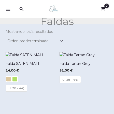
Ir
Buscar
al
contenido
Faldas
Mostrando los 2 resultados
Falda SATEN MALI
Falda Tartan Grey
24,00
€
32,00
€
U (38 - 44)
U (38 - 44)