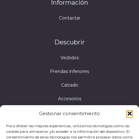
Información
Contactar
Descubrir
Vestidos
Prendas inferiores
Calzado
Accesorios
Gestionar consentimiento
Aviso legal
Para ofrecer las mejores experiencias, utilizamos tecnologías como las
cookies para almacenar y/o acceder a la información del dispositivo. El
Política de privacidad
consentimiento de estas tecnologías nos permitirá procesar datos como