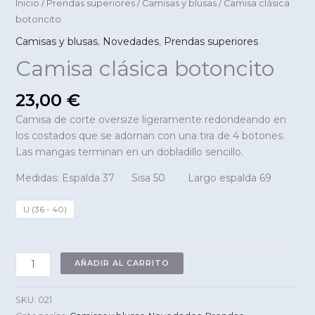
Inicio
/
Prendas superiores
/
Camisas y blusas
/ Camisa clásica
botoncito
Camisas y blusas
,
Novedades
,
Prendas superiores
Camisa clásica botoncito
23,00
€
Camisa de corte oversize ligeramente redondeando en
los costados que se adornan con una tira de 4 botones.
Las mangas terminan en un dobladillo sencillo.
Medidas: Espalda 37 Sisa 50 Largo espalda 69
U (36 - 40)
Camisa
AÑADIR AL CARRITO
clásica
botoncito
SKU:
021
cantidad