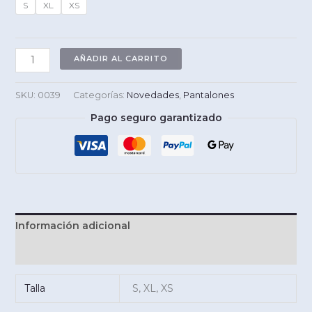
S
XL
XS
Jeans
AÑADIR AL CARRITO
WIDE
LEG
SKU:
0039
Categorías:
Novedades
,
Pantalones
KELLI
Pago seguro garantizado
Desflecado
Blanco
cantidad
Información adicional
Valoraciones (0)
Talla
S, XL, XS