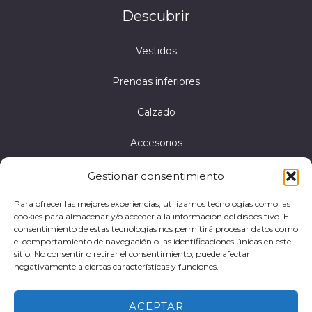
Descubrir
Vestidos
Prendas inferiores
Calzado
Accesorios
Gestionar consentimiento
Aviso legal
Para ofrecer las mejores experiencias, utilizamos tecnologías como las
cookies para almacenar y/o acceder a la información del dispositivo. El
Política de privacidad
consentimiento de estas tecnologías nos permitirá procesar datos como
el comportamiento de navegación o las identificaciones únicas en este
Política de cookies
sitio. No consentir o retirar el consentimiento, puede afectar
negativamente a ciertas características y funciones.
Accesibilidad
ACEPTAR